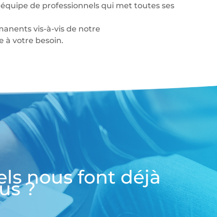
équipe de professionnels qui met toutes ses
anents vis-à-vis de notre
à votre besoin.
els nous font déjà
us ?