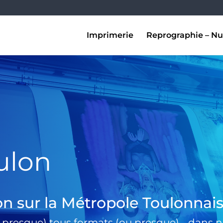
Imprimerie
Reprographie – Nu
ulon
on sur la Métropole Toulonnai
 presque) tous formats (ou presque) …dans no