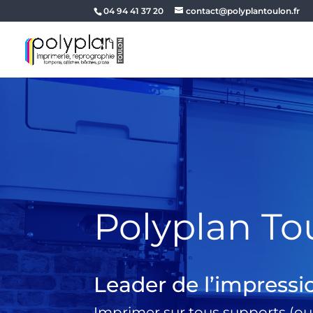
04 94 41 37 20
contact@polyplantoulon.fr
Polyplan To
Leader de l’impressi
Imprimer sur tous supports (ou