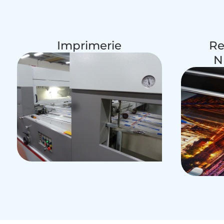
Imprimerie
Re
N