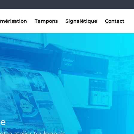
mérisation
Tampons
Signalétique
Contact
se
tre atelier toulonnais.