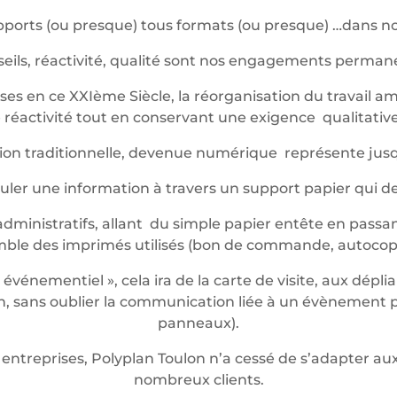
ports (ou presque) tous formats (ou presque) …dans not
eils, réactivité, qualité sont nos engagements perma
es en ce XXIème Siècle, la réorganisation du travail am
réactivité tout en conservant une exigence qualitative 
ession traditionnelle, devenue numérique représente jus
iculer une information à travers un support papier qui 
dministratifs, allant du simple papier entête en passan
mble des imprimés utilisés (bon de commande, autocop
énementiel », cela ira de la carte de visite, aux dépli
 sans oublier la communication liée à un évènement pon
panneaux).
entreprises, Polyplan Toulon n’a cessé de s’adapter 
nombreux clients.