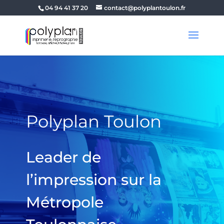
04 94 41 37 20
contact@polyplantoulon.fr
Polyplan Toulon
Leader de
l’impression sur la
Métropole