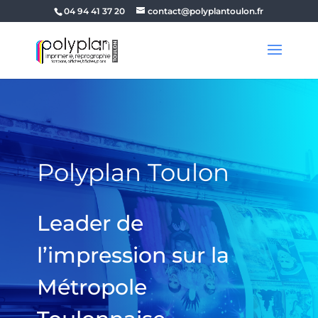
04 94 41 37 20
contact@polyplantoulon.fr
Polyplan Toulon
Leader de
l’impression sur la
Métropole