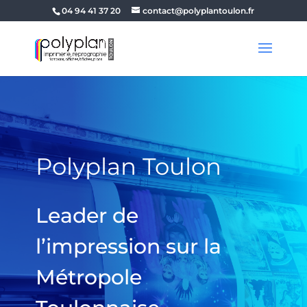
04 94 41 37 20
contact@polyplantoulon.fr
Polyplan Toulon
Leader de
l’impression sur la
Métropole