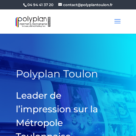
04 94 41 37 20
contact@polyplantoulon.fr
Polyplan Toulon
Leader de
l’impression sur la
Métropole