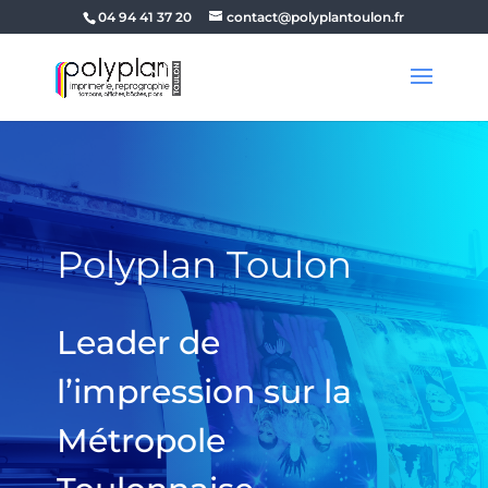
04 94 41 37 20
contact@polyplantoulon.fr
Polyplan Toulon
Leader de
l’impression sur la
Métropole