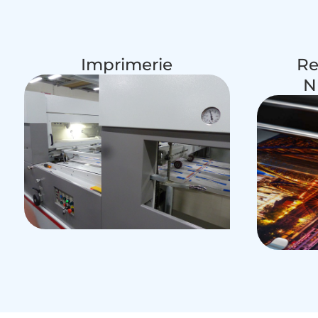
Imprimerie
Re
N