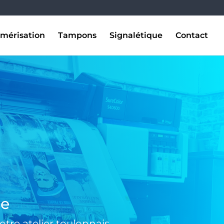
mérisation
Tampons
Signalétique
Contact
se
tre atelier toulonnais.