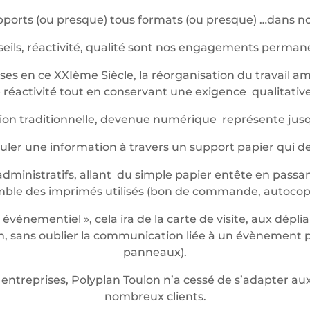
ports (ou presque) tous formats (ou presque) …dans not
eils, réactivité, qualité sont nos engagements perma
es en ce XXIème Siècle, la réorganisation du travail am
réactivité tout en conservant une exigence qualitative 
ession traditionnelle, devenue numérique représente jus
iculer une information à travers un support papier qui 
dministratifs, allant du simple papier entête en passan
mble des imprimés utilisés (bon de commande, autocop
énementiel », cela ira de la carte de visite, aux dépli
 sans oublier la communication liée à un évènement pon
panneaux).
entreprises, Polyplan Toulon n’a cessé de s’adapter 
nombreux clients.