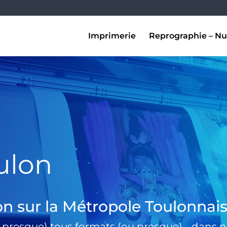
Imprimerie
Reprographie – Nu
ulon
on sur la Métropole Toulonnai
 presque) tous formats (ou presque) …dans no