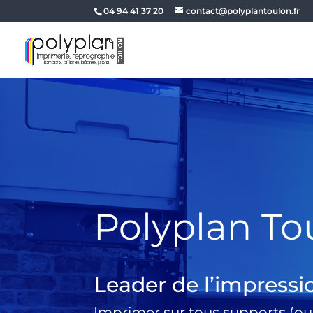
04 94 41 37 20
contact@polyplantoulon.fr
Polyplan To
Leader de l’impressi
Imprimer sur tous supports (ou