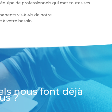
équipe de professionnels qui met toutes ses
anents vis-à-vis de notre
à votre besoin.
els nous font déjà
us ?