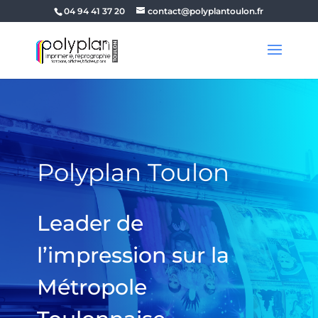
04 94 41 37 20
contact@polyplantoulon.fr
Polyplan Toulon
Leader de
l’impression sur la
Métropole