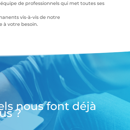
équipe de professionnels qui met toutes ses
anents vis-à-vis de notre
à votre besoin.
els nous font déjà
us ?