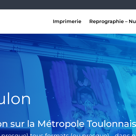
Imprimerie
Reprographie – Nu
ulon
on sur la Métropole Toulonnai
 presque) tous formats (ou presque) …dans no