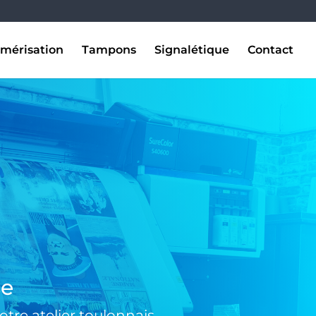
mérisation
Tampons
Signalétique
Contact
se
tre atelier toulonnais.