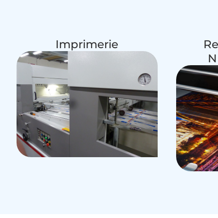
Imprimerie
Re
N