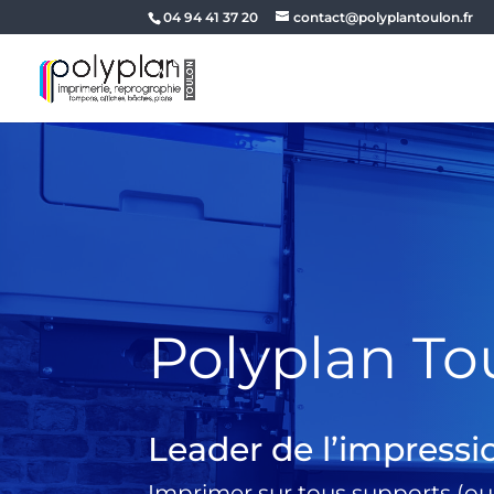
04 94 41 37 20
contact@polyplantoulon.fr
Polyplan To
Leader de l’impressi
Imprimer sur tous supports (ou