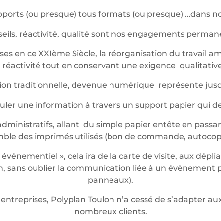
ports (ou presque) tous formats (ou presque) …dans not
eils, réactivité, qualité sont nos engagements perma
es en ce XXIème Siècle, la réorganisation du travail am
réactivité tout en conservant une exigence qualitative 
ession traditionnelle, devenue numérique représente jus
iculer une information à travers un support papier qui 
dministratifs, allant du simple papier entête en passan
mble des imprimés utilisés (bon de commande, autocop
énementiel », cela ira de la carte de visite, aux dépli
 sans oublier la communication liée à un évènement pon
panneaux).
entreprises, Polyplan Toulon n’a cessé de s’adapter 
nombreux clients.