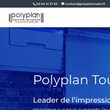
04 94 41 37 20
contact@polyplantoulon.fr
Polyplan To
Leader de l’impressi
Imprimer sur tous supports (ou