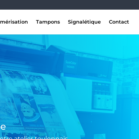
mérisation
Tampons
Signalétique
Contact
se
tre atelier toulonnais.