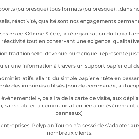
ports (ou presque) tous formats (ou presque) …dans not
eils, réactivité, qualité sont nos engagements perma
es en ce XXIème Siècle, la réorganisation du travail am
réactivité tout en conservant une exigence qualitative 
ession traditionnelle, devenue numérique représente jus
iculer une information à travers un support papier qui 
dministratifs, allant du simple papier entête en passan
mble des imprimés utilisés (bon de commande, autocop
énementiel », cela ira de la carte de visite, aux dépli
 sans oublier la communication liée à un évènement pon
panneaux).
entreprises, Polyplan Toulon n’a cessé de s’adapter 
nombreux clients.