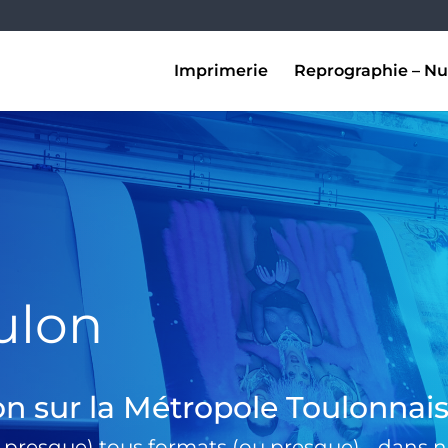
Imprimerie
Reprographie – Nu
ulon
on sur la Métropole Toulonnai
 presque) tous formats (ou presque) …dans no