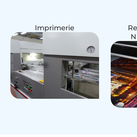
Imprimerie
Re
N