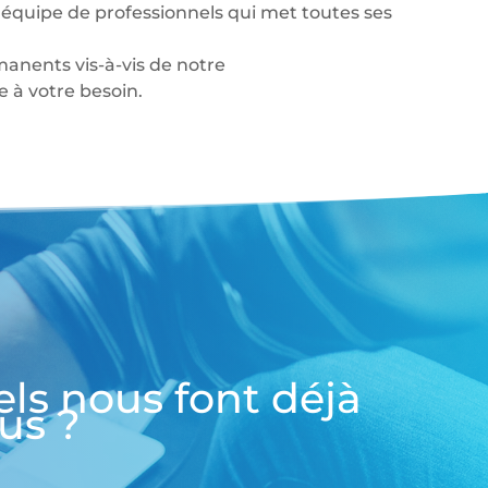
équipe de professionnels qui met toutes ses
anents vis-à-vis de notre
à votre besoin.
els nous font déjà
us ?