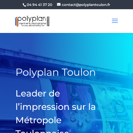
04 94 41 37 20
contact@polyplantoulon.fr
Polyplan Toulon
Leader de
l’impression sur la
Métropole