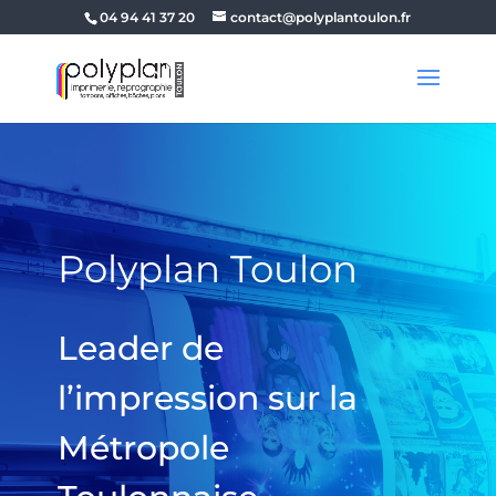
04 94 41 37 20
contact@polyplantoulon.fr
Polyplan Toulon
Leader de
l’impression sur la
Métropole