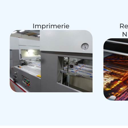
Imprimerie
Re
N