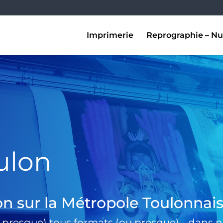
Imprimerie
Reprographie – Nu
ulon
on sur la Métropole Toulonnai
 presque) tous formats (ou presque) …dans no