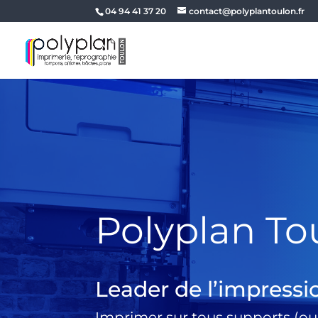
04 94 41 37 20
contact@polyplantoulon.fr
Polyplan To
Leader de l’impressi
Imprimer sur tous supports (ou