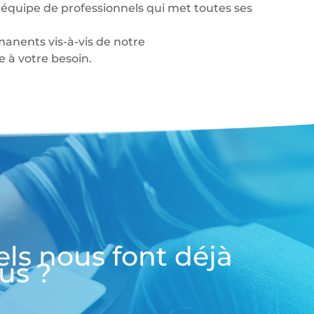
équipe de professionnels qui met toutes ses
anents vis-à-vis de notre
à votre besoin.
els nous font déjà
us ?