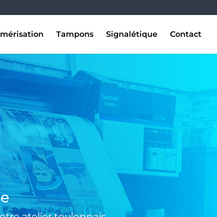
mérisation
Tampons
Signalétique
Contact
se
tre atelier toulonnais.