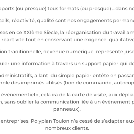
ports (ou presque) tous formats (ou presque) …dans not
eils, réactivité, qualité sont nos engagements perma
es en ce XXIème Siècle, la réorganisation du travail am
réactivité tout en conservant une exigence qualitative 
ession traditionnelle, devenue numérique représente jus
iculer une information à travers un support papier qui 
dministratifs, allant du simple papier entête en passan
mble des imprimés utilisés (bon de commande, autocop
énementiel », cela ira de la carte de visite, aux dépli
 sans oublier la communication liée à un évènement pon
panneaux).
entreprises, Polyplan Toulon n’a cessé de s’adapter 
nombreux clients.