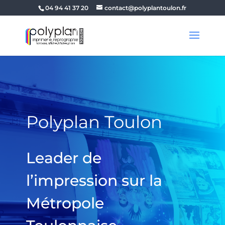
04 94 41 37 20
contact@polyplantoulon.fr
Polyplan Toulon
Leader de
l’impression sur la
Métropole