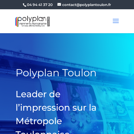
04 94 41 37 20
contact@polyplantoulon.fr
Polyplan Toulon
Leader de
l’impression sur la
Métropole