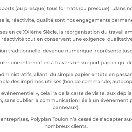
ports (ou presque) tous formats (ou presque) …dans not
eils, réactivité, qualité sont nos engagements perma
es en ce XXIème Siècle, la réorganisation du travail am
réactivité tout en conservant une exigence qualitative 
ession traditionnelle, devenue numérique représente jus
iculer une information à travers un support papier qui 
dministratifs, allant du simple papier entête en passan
mble des imprimés utilisés (bon de commande, autocop
énementiel », cela ira de la carte de visite, aux dépli
 sans oublier la communication liée à un évènement pon
panneaux).
entreprises, Polyplan Toulon n’a cessé de s’adapter 
nombreux clients.