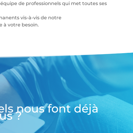
équipe de professionnels qui met toutes ses
anents vis-à-vis de notre
à votre besoin.
els nous font déjà
us ?