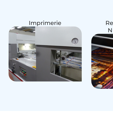
Imprimerie
Re
N