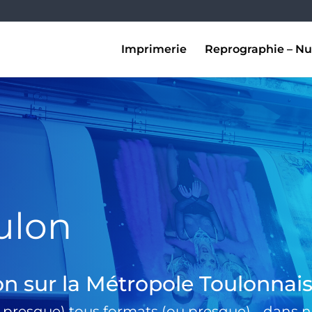
Imprimerie
Reprographie – Nu
ulon
on sur la Métropole Toulonnai
 presque) tous formats (ou presque) …dans no