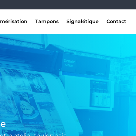
mérisation
Tampons
Signalétique
Contact
se
tre atelier toulonnais.