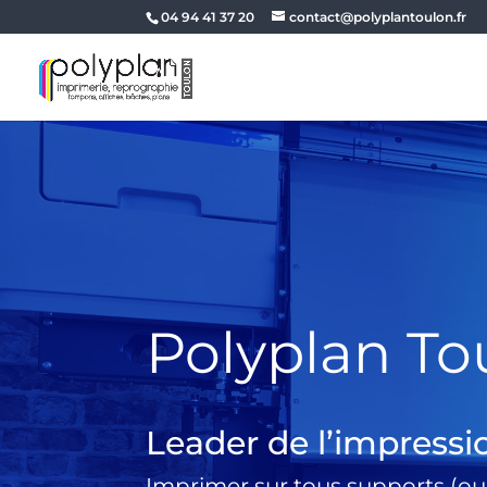
04 94 41 37 20
contact@polyplantoulon.fr
Polyplan To
Leader de l’impressi
Imprimer sur tous supports (ou