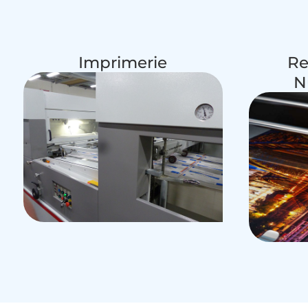
Imprimerie
Re
N