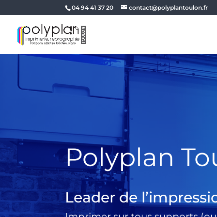
04 94 41 37 20
contact@polyplantoulon.fr
Polyplan To
Leader de l’impressi
Imprimer sur tous supports (ou