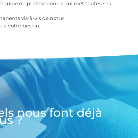
équipe de professionnels qui met toutes ses
anents vis-à-vis de notre
à votre besoin.
els nous font déjà
us ?