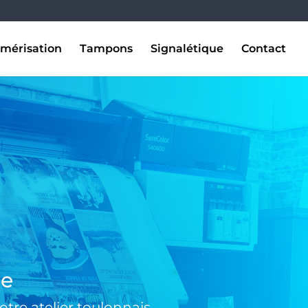
mérisation
Tampons
Signalétique
Contact
se
tre atelier toulonnais.