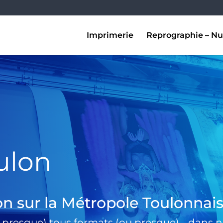
Imprimerie
Reprographie – Nu
ulon
on sur la Métropole Toulonnai
 presque) tous formats (ou presque) …dans no