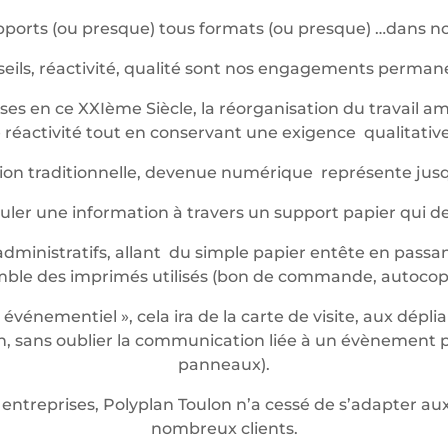
ports (ou presque) tous formats (ou presque) …dans not
eils, réactivité, qualité sont nos engagements perma
es en ce XXIème Siècle, la réorganisation du travail am
réactivité tout en conservant une exigence qualitative 
ession traditionnelle, devenue numérique représente jus
iculer une information à travers un support papier qui 
dministratifs, allant du simple papier entête en passan
mble des imprimés utilisés (bon de commande, autocop
énementiel », cela ira de la carte de visite, aux dépli
 sans oublier la communication liée à un évènement pon
panneaux).
entreprises, Polyplan Toulon n’a cessé de s’adapter 
nombreux clients.