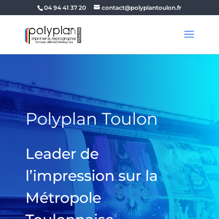
04 94 41 37 20
contact@polyplantoulon.fr
Polyplan Toulon
Leader de
l’impression sur la
Métropole