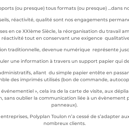
ports (ou presque) tous formats (ou presque) …dans not
eils, réactivité, qualité sont nos engagements perma
es en ce XXIème Siècle, la réorganisation du travail am
réactivité tout en conservant une exigence qualitative 
ession traditionnelle, devenue numérique représente jus
iculer une information à travers un support papier qui 
dministratifs, allant du simple papier entête en passan
mble des imprimés utilisés (bon de commande, autocop
énementiel », cela ira de la carte de visite, aux dépli
 sans oublier la communication liée à un évènement pon
panneaux).
entreprises, Polyplan Toulon n’a cessé de s’adapter 
nombreux clients.