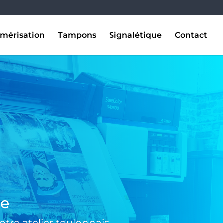
mérisation
Tampons
Signalétique
Contact
se
tre atelier toulonnais.