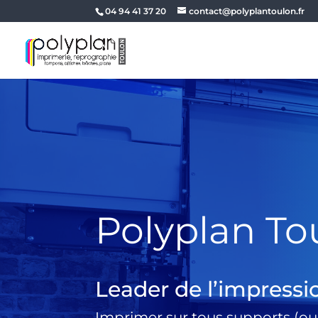
04 94 41 37 20
contact@polyplantoulon.fr
Polyplan To
Leader de l’impressi
Imprimer sur tous supports (ou