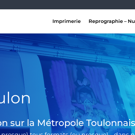
Imprimerie
Reprographie – Nu
ulon
on sur la Métropole Toulonnai
 presque) tous formats (ou presque) …dans no