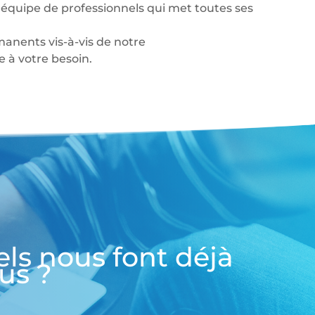
équipe de professionnels qui met toutes ses
anents vis-à-vis de notre
à votre besoin.
els nous font déjà
us ?