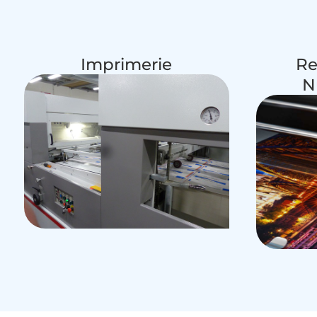
Imprimerie
Re
N