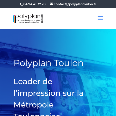
04 94 41 37 20
contact@polyplantoulon.fr
Polyplan Toulon
Leader de
l’impression sur la
Métropole