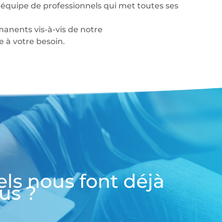
équipe de professionnels qui met toutes ses
anents vis-à-vis de notre
à votre besoin.
els nous font déjà
us ?