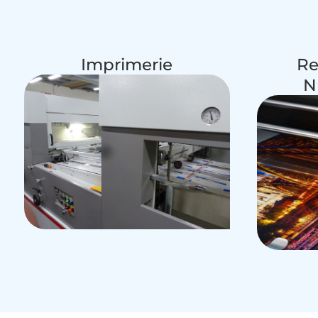
Imprimerie
Re
N