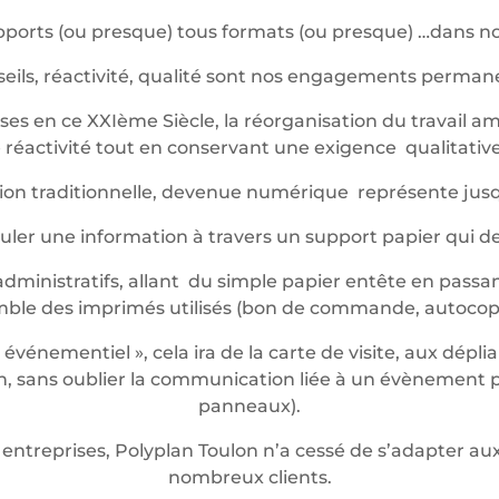
ports (ou presque) tous formats (ou presque) …dans not
eils, réactivité, qualité sont nos engagements perma
es en ce XXIème Siècle, la réorganisation du travail am
réactivité tout en conservant une exigence qualitative 
ession traditionnelle, devenue numérique représente jus
iculer une information à travers un support papier qui 
dministratifs, allant du simple papier entête en passan
mble des imprimés utilisés (bon de commande, autocop
énementiel », cela ira de la carte de visite, aux dépli
 sans oublier la communication liée à un évènement pon
panneaux).
entreprises, Polyplan Toulon n’a cessé de s’adapter 
nombreux clients.