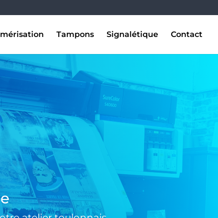
mérisation
Tampons
Signalétique
Contact
se
tre atelier toulonnais.