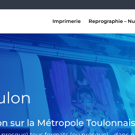
Imprimerie
Reprographie – Nu
ulon
on sur la Métropole Toulonnai
 presque) tous formats (ou presque) …dans no