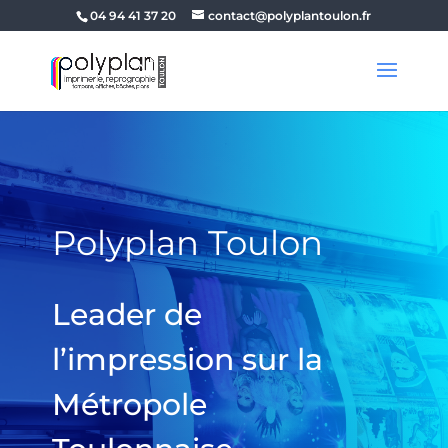
04 94 41 37 20
contact@polyplantoulon.fr
Polyplan Toulon
Leader de
l’impression sur la
Métropole