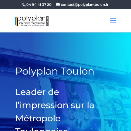
04 94 41 37 20
contact@polyplantoulon.fr
Polyplan Toulon
Leader de
l’impression sur la
Métropole