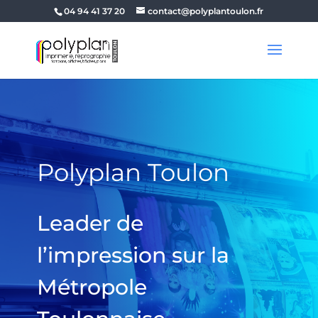
04 94 41 37 20
contact@polyplantoulon.fr
Polyplan Toulon
Leader de
l’impression sur la
Métropole