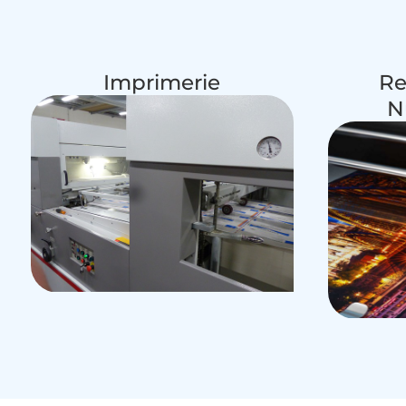
Imprimerie
Re
N