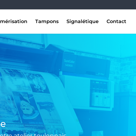
mérisation
Tampons
Signalétique
Contact
se
tre atelier toulonnais.