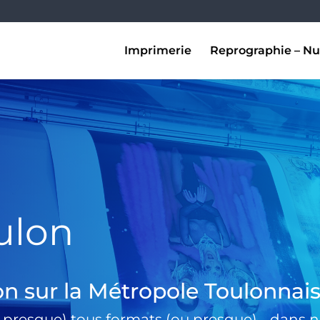
Imprimerie
Reprographie – Nu
ulon
on sur la Métropole Toulonnai
 presque) tous formats (ou presque) …dans no