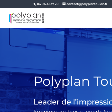
04 94 41 37 20
contact@polyplantoulon.fr
Polyplan To
Leader de l’impressi
Imprimer sur tous supports (ou