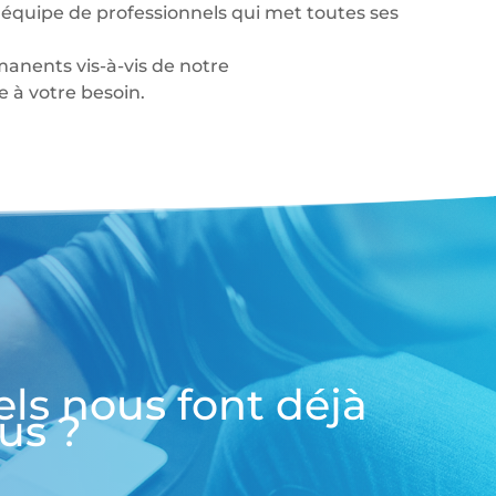
équipe de professionnels qui met toutes ses
anents vis-à-vis de notre
à votre besoin.
els nous font déjà
us ?