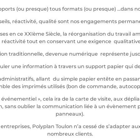
ports (ou presque) tous formats (ou presque) …dans not
eils, réactivité, qualité sont nos engagements perma
es en ce XXIème Siècle, la réorganisation du travail am
réactivité tout en conservant une exigence qualitative 
ession traditionnelle, devenue numérique représente jus
iculer une information à travers un support papier qui 
dministratifs, allant du simple papier entête en passan
mble des imprimés utilisés (bon de commande, autocop
énementiel », cela ira de la carte de visite, aux dépli
 sans oublier la communication liée à un évènement pon
panneaux).
entreprises, Polyplan Toulon n’a cessé de s’adapter 
nombreux clients.