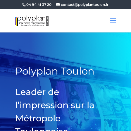
04 94 41 37 20
contact@polyplantoulon.fr
Polyplan Toulon
Leader de
l’impression sur la
Métropole