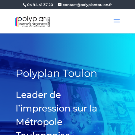
04 94 41 37 20
contact@polyplantoulon.fr
Polyplan Toulon
Leader de
l’impression sur la
Métropole