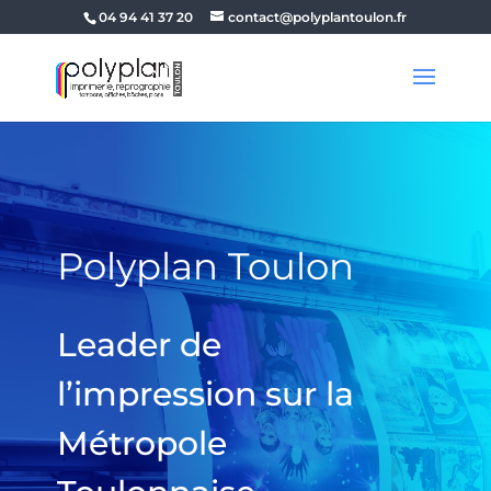
04 94 41 37 20
contact@polyplantoulon.fr
Polyplan Toulon
Leader de
l’impression sur la
Métropole