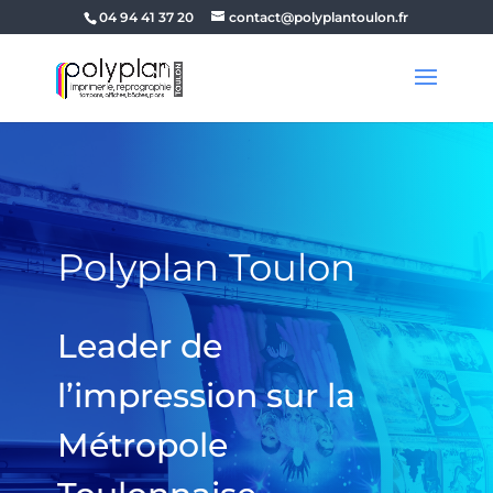
04 94 41 37 20
contact@polyplantoulon.fr
Polyplan Toulon
Leader de
l’impression sur la
Métropole