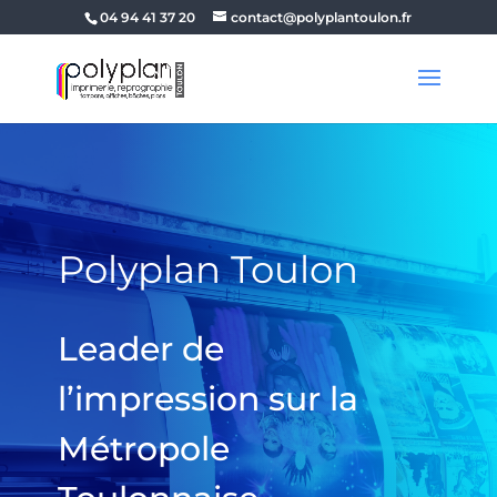
04 94 41 37 20
contact@polyplantoulon.fr
Polyplan Toulon
Leader de
l’impression sur la
Métropole