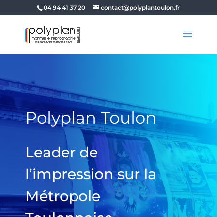
04 94 41 37 20
contact@polyplantoulon.fr
Polyplan Toulon
Leader de
l’impression sur la
Métropole