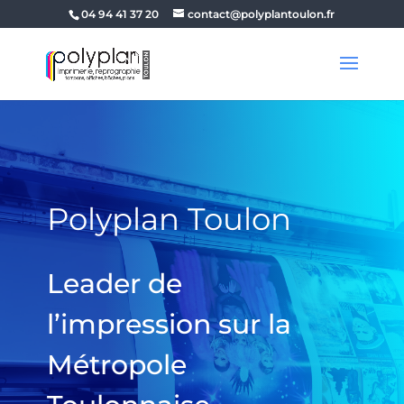
04 94 41 37 20
contact@polyplantoulon.fr
Polyplan Toulon
Leader de
l’impression sur la
Métropole