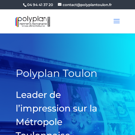
04 94 41 37 20
contact@polyplantoulon.fr
Polyplan Toulon
Leader de
l’impression sur la
Métropole