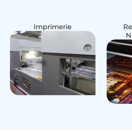
Imprimerie
Re
N