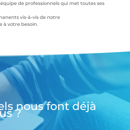
équipe de professionnels qui met toutes ses
anents vis-à-vis de notre
à votre besoin.
els nous font déjà
us ?