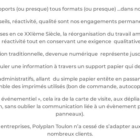
ports (ou presque) tous formats (ou presque) …dans not
eils, réactivité, qualité sont nos engagements perma
es en ce XXIème Siècle, la réorganisation du travail am
réactivité tout en conservant une exigence qualitative 
ession traditionnelle, devenue numérique représente jus
iculer une information à travers un support papier qui 
dministratifs, allant du simple papier entête en passan
mble des imprimés utilisés (bon de commande, autocop
énementiel », cela ira de la carte de visite, aux dépli
 sans oublier la communication liée à un évènement pon
panneaux).
entreprises, Polyplan Toulon n’a cessé de s’adapter 
nombreux clients.