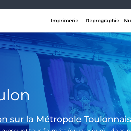
Imprimerie
Reprographie – Nu
ulon
on sur la Métropole Toulonnai
 presque) tous formats (ou presque) …dans no