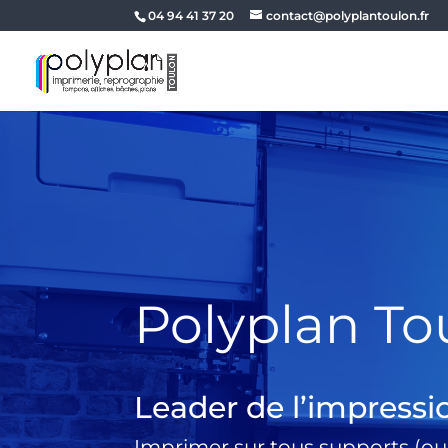
04 94 41 37 20
contact@polyplantoulon.fr
Polyplan To
Leader de l’impressi
Imprimer sur tous supports (ou