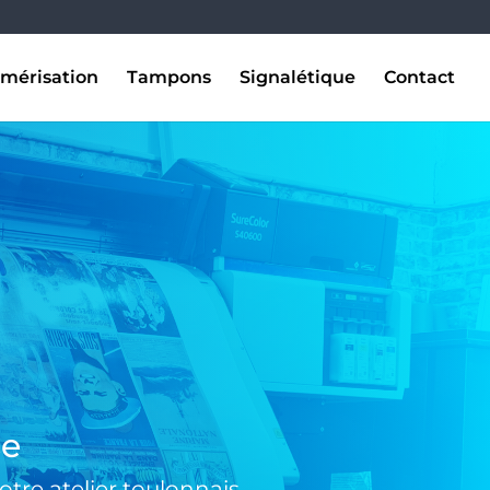
mérisation
Tampons
Signalétique
Contact
se
tre atelier toulonnais.