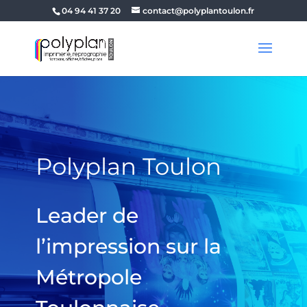
04 94 41 37 20
contact@polyplantoulon.fr
Polyplan Toulon
Leader de
l’impression sur la
Métropole