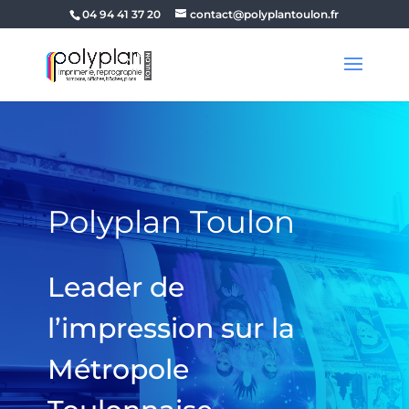
04 94 41 37 20
contact@polyplantoulon.fr
Polyplan Toulon
Leader de
l’impression sur la
Métropole