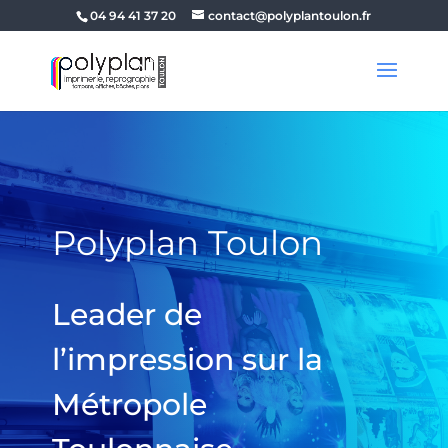
04 94 41 37 20
contact@polyplantoulon.fr
Polyplan Toulon
Leader de
l’impression sur la
Métropole