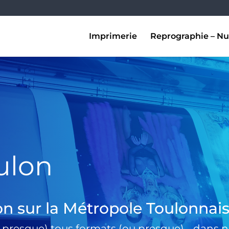
Imprimerie
Reprographie – Nu
ulon
on sur la Métropole Toulonnai
 presque) tous formats (ou presque) …dans no