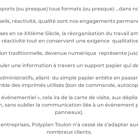
ports (ou presque) tous formats (ou presque) …dans not
eils, réactivité, qualité sont nos engagements perma
es en ce XXIème Siècle, la réorganisation du travail am
réactivité tout en conservant une exigence qualitative 
ession traditionnelle, devenue numérique représente jus
iculer une information à travers un support papier qui 
dministratifs, allant du simple papier entête en passan
mble des imprimés utilisés (bon de commande, autocop
énementiel », cela ira de la carte de visite, aux dépli
 sans oublier la communication liée à un évènement pon
panneaux).
entreprises, Polyplan Toulon n’a cessé de s’adapter 
nombreux clients.