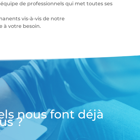
équipe de professionnels qui met toutes ses
anents vis-à-vis de notre
à votre besoin.
els nous font déjà
us ?