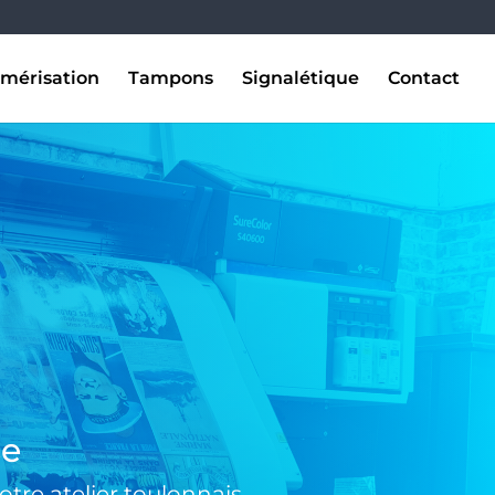
mérisation
Tampons
Signalétique
Contact
se
tre atelier toulonnais.