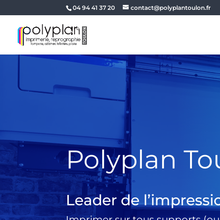
04 94 41 37 20
contact@polyplantoulon.fr
Polyplan To
Leader de l’impressi
Imprimer sur tous supports (ou