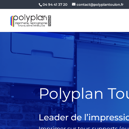
04 94 41 37 20
contact@polyplantoulon.fr
Polyplan To
Leader de l’impressi
Imprimer sur tous supports (ou