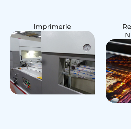
Imprimerie
Re
N