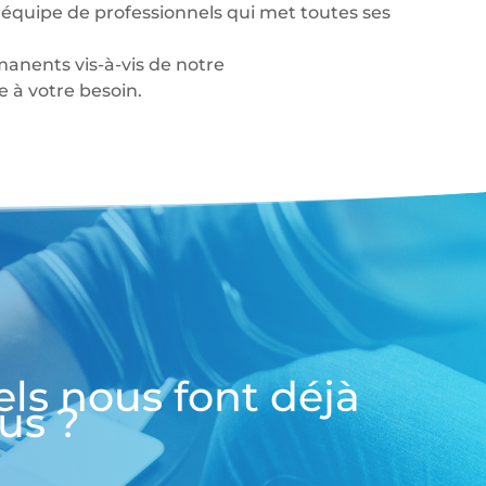
équipe de professionnels qui met toutes ses
anents vis-à-vis de notre
à votre besoin.
els nous font déjà
us ?