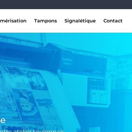
mérisation
Tampons
Signalétique
Contact
se
tre atelier toulonnais.