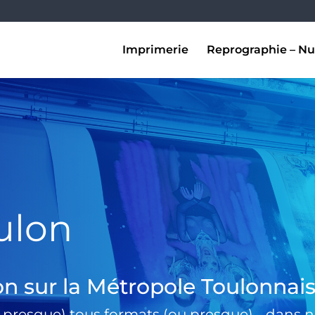
Imprimerie
Reprographie – Nu
ulon
on sur la Métropole Toulonnai
 presque) tous formats (ou presque) …dans no