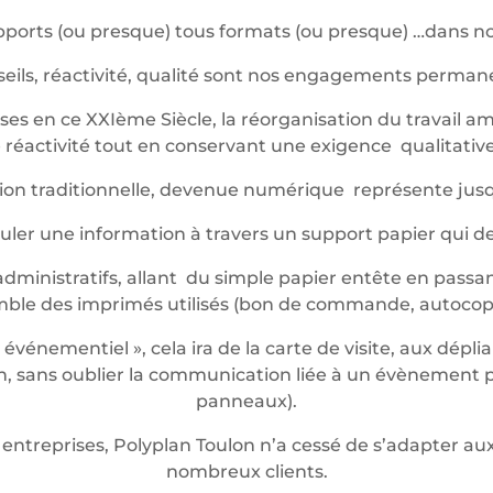
ports (ou presque) tous formats (ou presque) …dans not
eils, réactivité, qualité sont nos engagements perma
es en ce XXIème Siècle, la réorganisation du travail am
réactivité tout en conservant une exigence qualitative 
ession traditionnelle, devenue numérique représente jus
iculer une information à travers un support papier qui 
dministratifs, allant du simple papier entête en passan
mble des imprimés utilisés (bon de commande, autocop
énementiel », cela ira de la carte de visite, aux dépli
 sans oublier la communication liée à un évènement pon
panneaux).
entreprises, Polyplan Toulon n’a cessé de s’adapter 
nombreux clients.