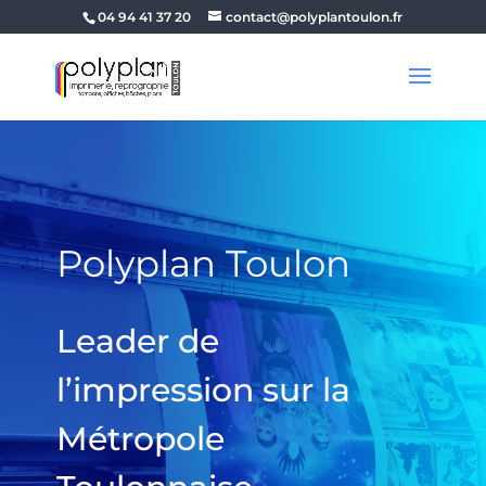
04 94 41 37 20
contact@polyplantoulon.fr
Polyplan Toulon
Leader de
l’impression sur la
Métropole