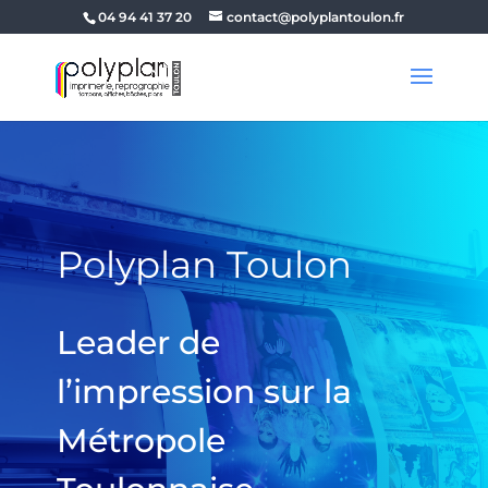
04 94 41 37 20
contact@polyplantoulon.fr
Polyplan Toulon
Leader de
l’impression sur la
Métropole