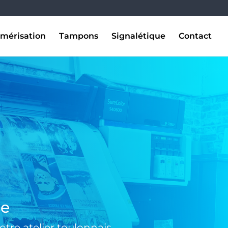
mérisation
Tampons
Signalétique
Contact
se
tre atelier toulonnais.