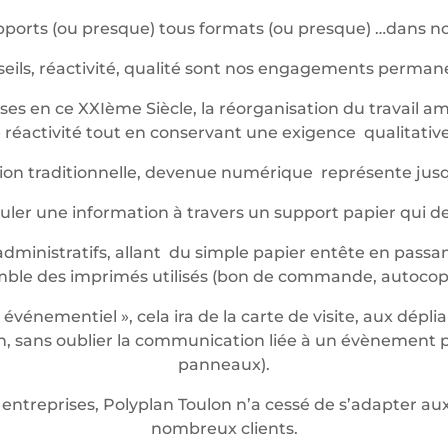
ports (ou presque) tous formats (ou presque) …dans not
eils, réactivité, qualité sont nos engagements perma
es en ce XXIème Siècle, la réorganisation du travail am
réactivité tout en conservant une exigence qualitative 
ession traditionnelle, devenue numérique représente jus
iculer une information à travers un support papier qui 
dministratifs, allant du simple papier entête en passan
mble des imprimés utilisés (bon de commande, autocop
énementiel », cela ira de la carte de visite, aux dépli
 sans oublier la communication liée à un évènement pon
panneaux).
entreprises, Polyplan Toulon n’a cessé de s’adapter 
nombreux clients.