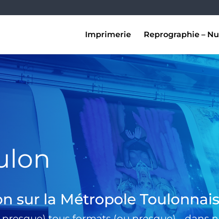
Imprimerie
Reprographie – Nu
ulon
on sur la Métropole Toulonnai
 presque) tous formats (ou presque) …dans no