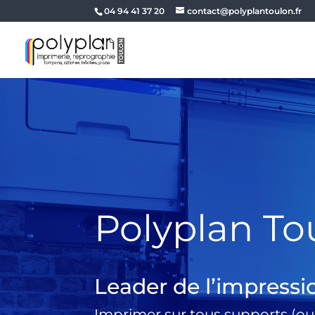
04 94 41 37 20
contact@polyplantoulon.fr
Polyplan To
Leader de l’impressi
Imprimer sur tous supports (ou