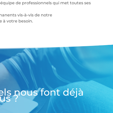
équipe de professionnels qui met toutes ses
anents vis-à-vis de notre
à votre besoin.
els nous font déjà
us ?