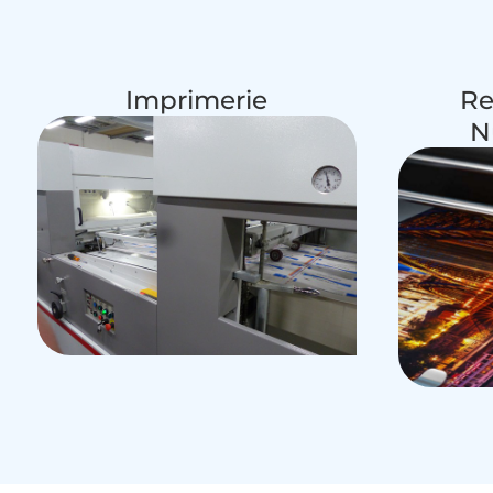
Imprimerie
Re
N