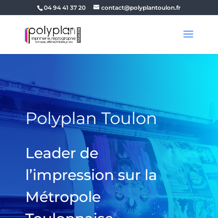
04 94 41 37 20
contact@polyplantoulon.fr
Polyplan Toulon
Leader de
l’impression sur la
Métropole