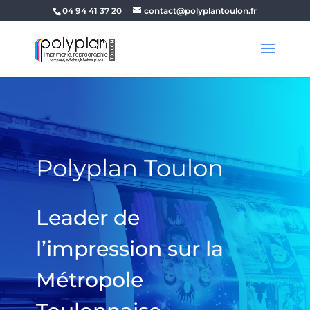
04 94 41 37 20
contact@polyplantoulon.fr
Polyplan Toulon
Leader de
l’impression sur la
Métropole