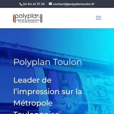
04 94 41 37 20
contact@polyplantoulon.fr
Polyplan Toulon
Leader de
l’impression sur la
Métropole