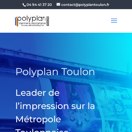
04 94 41 37 20
contact@polyplantoulon.fr
Polyplan Toulon
Leader de
l’impression sur la
Métropole