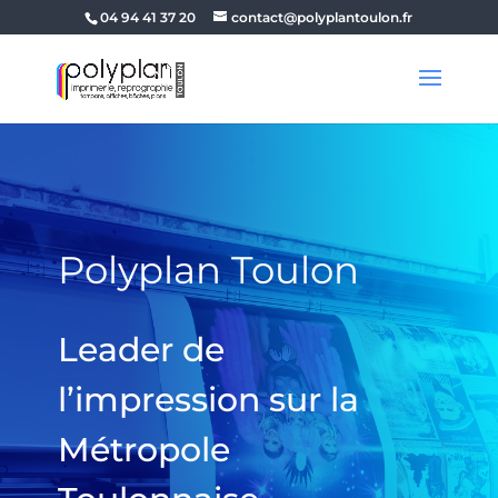
04 94 41 37 20
contact@polyplantoulon.fr
Polyplan Toulon
Leader de
l’impression sur la
Métropole