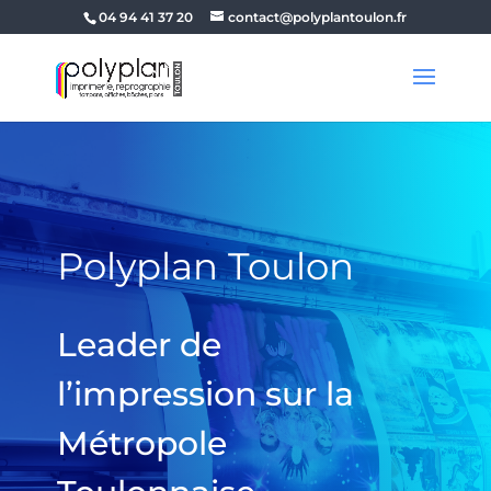
04 94 41 37 20
contact@polyplantoulon.fr
Polyplan Toulon
Leader de
l’impression sur la
Métropole