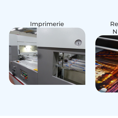
Imprimerie
Re
N