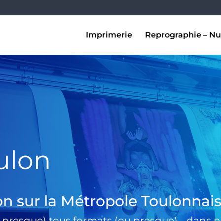
Imprimerie
Reprographie – Nu
ulon
on sur la Métropole Toulonnai
 presque) tous formats (ou presque) …dans no