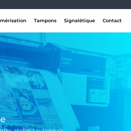
mérisation
Tampons
Signalétique
Contact
se
tre atelier toulonnais.