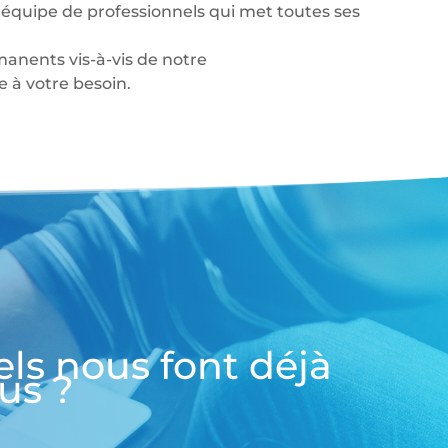
équipe de professionnels qui met toutes ses
anents vis-à-vis de notre
à votre besoin.
els nous font déjà
us ?