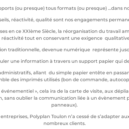
ports (ou presque) tous formats (ou presque) …dans not
eils, réactivité, qualité sont nos engagements perma
es en ce XXIème Siècle, la réorganisation du travail am
réactivité tout en conservant une exigence qualitative 
ession traditionnelle, devenue numérique représente jus
iculer une information à travers un support papier qui 
dministratifs, allant du simple papier entête en passan
mble des imprimés utilisés (bon de commande, autocop
énementiel », cela ira de la carte de visite, aux dépli
 sans oublier la communication liée à un évènement pon
panneaux).
entreprises, Polyplan Toulon n’a cessé de s’adapter 
nombreux clients.