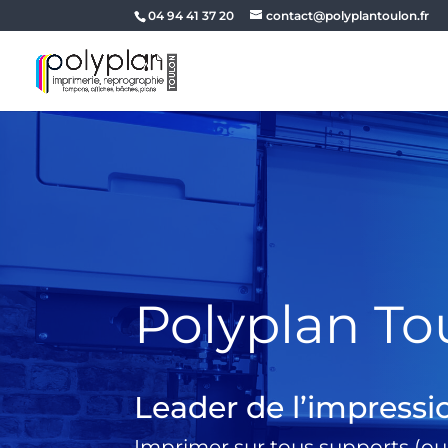
04 94 41 37 20
contact@polyplantoulon.fr
Polyplan To
Leader de l’impressi
Imprimer sur tous supports (ou