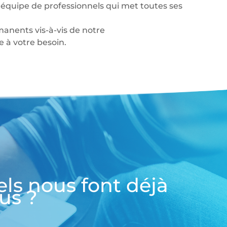
équipe de professionnels qui met toutes ses
anents vis-à-vis de notre
à votre besoin.
els nous font déjà
us ?