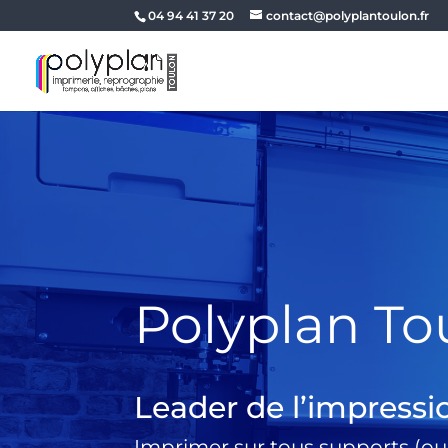
04 94 41 37 20
contact@polyplantoulon.fr
Polyplan To
Leader de l’impressi
Imprimer sur tous supports (ou