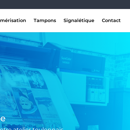
mérisation
Tampons
Signalétique
Contact
se
tre atelier toulonnais.