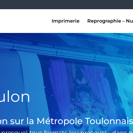
Imprimerie
Reprographie – Nu
ulon
on sur la Métropole Toulonnai
 presque) tous formats (ou presque) …dans no