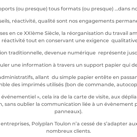
ports (ou presque) tous formats (ou presque) …dans not
eils, réactivité, qualité sont nos engagements perma
es en ce XXIème Siècle, la réorganisation du travail am
réactivité tout en conservant une exigence qualitative 
ession traditionnelle, devenue numérique représente jus
iculer une information à travers un support papier qui 
dministratifs, allant du simple papier entête en passan
mble des imprimés utilisés (bon de commande, autocop
énementiel », cela ira de la carte de visite, aux dépli
 sans oublier la communication liée à un évènement pon
panneaux).
entreprises, Polyplan Toulon n’a cessé de s’adapter 
nombreux clients.