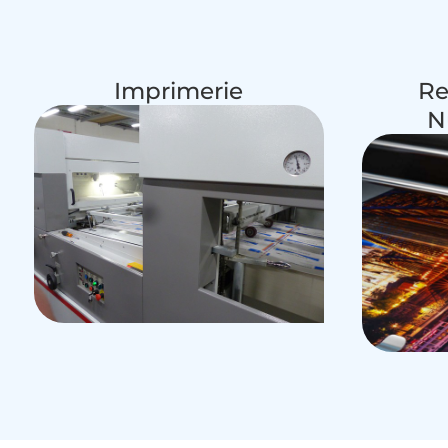
Imprimerie
Re
N